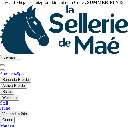
15% auf Fliegenschutzprodukte mit dem Code :
SUMMER-FLY15
Suchen
Sommer-Special
Ruhende Pferde
Aktive Pferde
Reiter
Westlich
Stall
Hund
Versand in 24h
Outlet
Marken