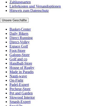
Zahlungsarten
Lieferkosten und Versandoptionen
Hinweis zum Datenschutz
Unsere Geschäfte
Basket-Center
Daily Bikers
Direct Running
Direct-Volley
Espace Golf
Foot-Store
Galopp-Store
Golf and co
Handball-Store
House of Rugby
Made in Paradis
Nauti-wave
On-Fight
Padel-Expert
Pecheur-Store
Pet and Garden
Slowood Interior
Smash-Expert
Sneak'In