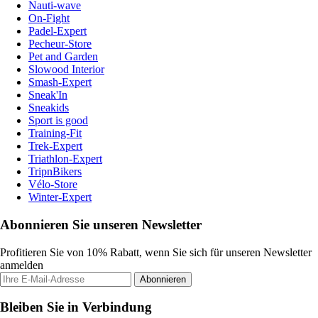
Nauti-wave
On-Fight
Padel-Expert
Pecheur-Store
Pet and Garden
Slowood Interior
Smash-Expert
Sneak'In
Sneakids
Sport is good
Training-Fit
Trek-Expert
Triathlon-Expert
TripnBikers
Vélo-Store
Winter-Expert
Abonnieren Sie unseren Newsletter
Profitieren Sie von 10% Rabatt, wenn Sie sich für unseren Newsletter
anmelden
Abonnieren
Bleiben Sie in Verbindung