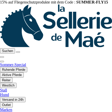
15% auf Fliegenschutzprodukte mit dem Code :
SUMMER-FLY15
Suchen
Sommer-Special
Ruhende Pferde
Aktive Pferde
Reiter
Westlich
Stall
Hund
Versand in 24h
Outlet
Marken