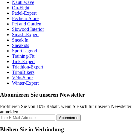
Nauti-wave
On-Fight
Padel-Expert
Pecheur-Store
Pet and Garden
Slowood Interior
Smash-Expert
Sneak'In
Sneakids
Sport is good
Training-Fit
Trek-Expert
Triathlon-Expert
TripnBikers
Vélo-Store
Winter-Expert
Abonnieren Sie unseren Newsletter
Profitieren Sie von 10% Rabatt, wenn Sie sich für unseren Newsletter
anmelden
Abonnieren
Bleiben Sie in Verbindung