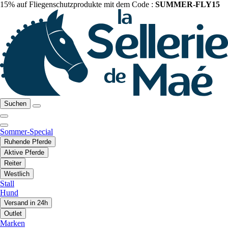
15% auf Fliegenschutzprodukte mit dem Code :
SUMMER-FLY15
Suchen
Sommer-Special
Ruhende Pferde
Aktive Pferde
Reiter
Westlich
Stall
Hund
Versand in 24h
Outlet
Marken