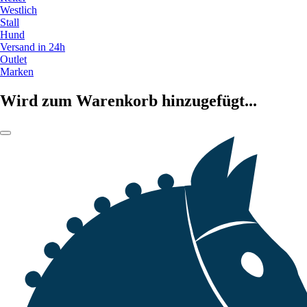
Westlich
Stall
Hund
Versand in 24h
Outlet
Marken
Wird zum Warenkorb hinzugefügt...