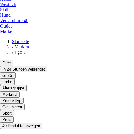
Westlich
Stall
Hund
Versand in 24h
Outlet
Marken
Startseite
/
Marken
/
Ego 7
Filter
In 24 Stunden versendet
Größe
Farbe
Altersgruppe
Merkmal
Produkttyp
Geschlecht
Sport
Preis
49 Produkte anzeigen