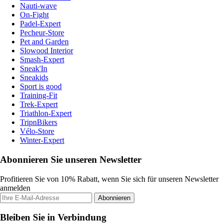
Nauti-wave
On-Fight
Padel-Expert
Pecheur-Store
Pet and Garden
Slowood Interior
Smash-Expert
Sneak'In
Sneakids
Sport is good
Training-Fit
Trek-Expert
Triathlon-Expert
TripnBikers
Vélo-Store
Winter-Expert
Abonnieren Sie unseren Newsletter
Profitieren Sie von 10% Rabatt, wenn Sie sich für unseren Newsletter
anmelden
Abonnieren
Bleiben Sie in Verbindung