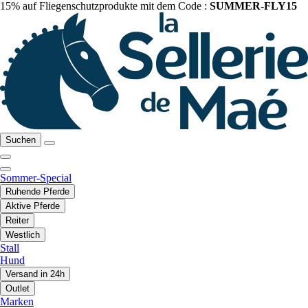
15% auf Fliegenschutzprodukte mit dem Code :
SUMMER-FLY15
Suchen
Sommer-Special
Ruhende Pferde
Aktive Pferde
Reiter
Westlich
Stall
Hund
Versand in 24h
Outlet
Marken