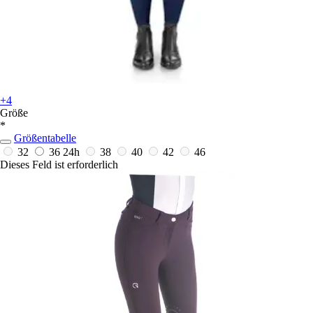
+4
Größe
*
Größentabelle
32
36
24h
38
40
42
46
Dieses Feld ist erforderlich