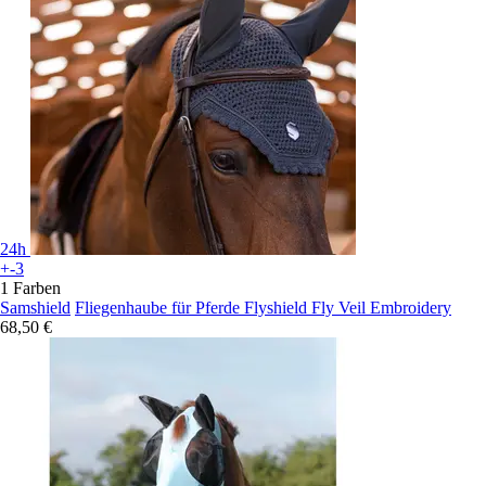
24h
+-3
1 Farben
Samshield
Fliegenhaube für Pferde Flyshield Fly Veil Embroidery
68,50 €