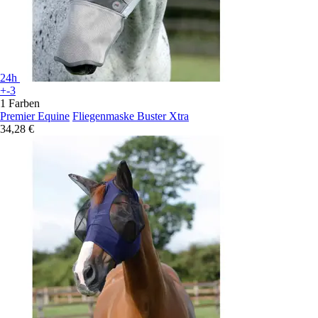
24h
+-3
1 Farben
Premier Equine
Fliegenmaske Buster Xtra
34,28 €