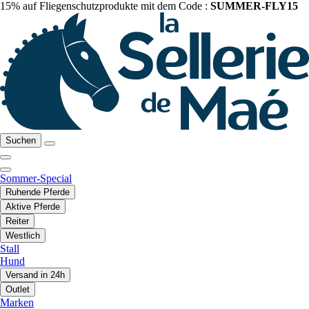
15% auf Fliegenschutzprodukte mit dem Code :
SUMMER-FLY15
Suchen
Sommer-Special
Ruhende Pferde
Aktive Pferde
Reiter
Westlich
Stall
Hund
Versand in 24h
Outlet
Marken