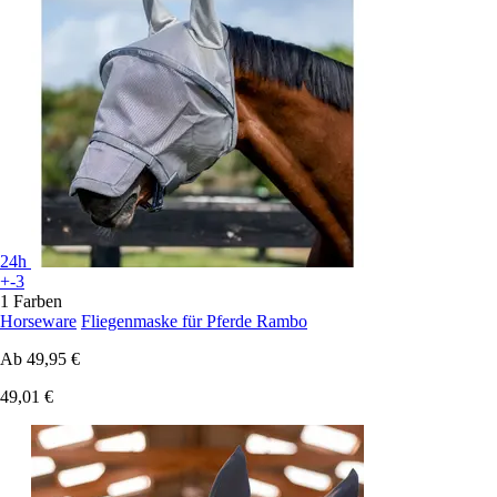
24h
+-3
1 Farben
Horseware
Fliegenmaske für Pferde Rambo
Ab
49,95 €
49,01 €