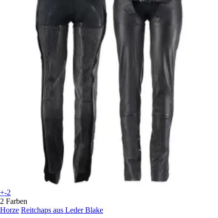
+-2
2 Farben
Horze
Reitchaps aus Leder Blake