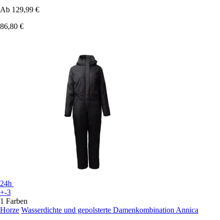
Ab
129,99 €
86,80 €
24h
+-3
1 Farben
Horze
Wasserdichte und gepolsterte Damenkombination Annica