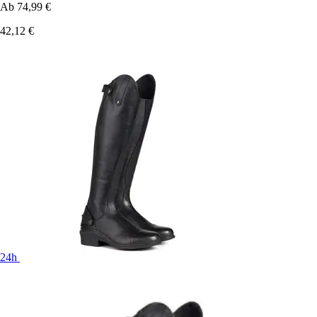
Ab
74,99 €
42,12 €
24h