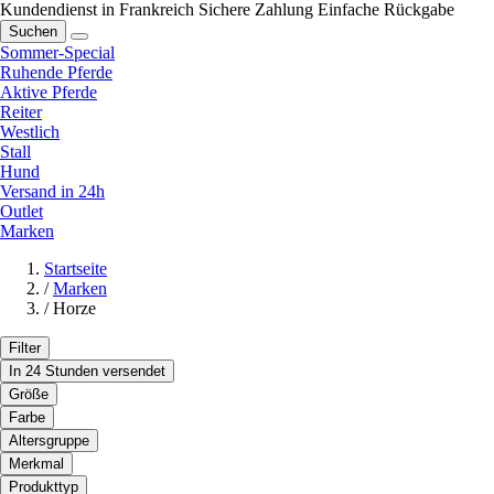
Kundendienst in Frankreich
Sichere Zahlung
Einfache Rückgabe
Suchen
Sommer-Special
Ruhende Pferde
Aktive Pferde
Reiter
Westlich
Stall
Hund
Versand in 24h
Outlet
Marken
Startseite
/
Marken
/
Horze
Filter
In 24 Stunden versendet
Größe
Farbe
Altersgruppe
Merkmal
Produkttyp