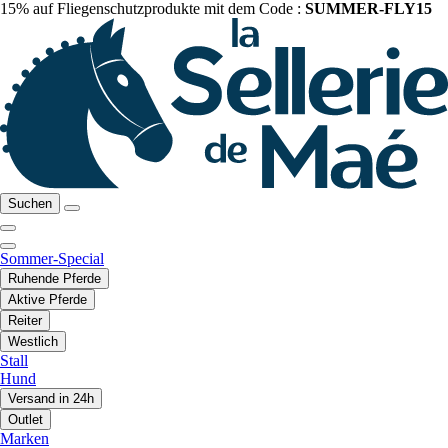
15% auf Fliegenschutzprodukte mit dem Code :
SUMMER-FLY15
Suchen
Sommer-Special
Ruhende Pferde
Aktive Pferde
Reiter
Westlich
Stall
Hund
Versand in 24h
Outlet
Marken