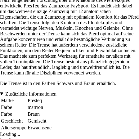
Nach eingehender Forschung über die Anatomie des Pferdekopfes
entwickelte PresTeq das Zaumzeug FaySport. Es handelt sich dabei
um das weltweit einzige Zaumzeug mit 12 anatomischen
Eigenschaften, die ein Zaumzeug mit optimalem Komfort für das Pferd
schaffen. Die Trense folgt den Konturen des Pferdekopfes und
vermeidet wichtige Nerven, Muskeln, Knochen und Gelenke. Ohne
Beschwerden unter der Trense kann sich das Pferd optimal auf seine
Aufgabe konzentrieren und erhält die bestmögliche Verbindung zu
seinem Reiter. Die Trense hat außerdem verschiedene zusätzliche
Funktionen, um dem Reiter Bequemlichkeit und Flexibilität zu bieten.
Das macht sie zum perfekten Werkzeug für ernsthafte cavaliers mit
vollen Terminplänen. Die Trense besteht aus pflanzlich gegerbtem
Leder, das hautfreundlich, langlebig und umweltfreundlich ist. Die
Trense kann für alle Disziplinen verwendet werden.
Die Trense ist in den Farben Schwarz und Braun erhältlich.
Zusätzliche Informationen
Marke
Presteq
Farbe
marrron
Farbe
Braun
Geschlecht
Gemischt
Altersgruppe
Erwachsene
Loading...