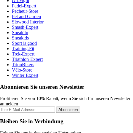
On-Fight
Padel-Expert
Pecheur-Store
Pet and Garden
Slowood Interior
Smash-Expert
Sneak'In
Sneakids
Sport is good
Training-Fit
Trek-Expert
Triathlon-Expert
TripnBikers
Vélo-Store
Winter-Expert
Abonnieren Sie unseren Newsletter
Profitieren Sie von 10% Rabatt, wenn Sie sich für unseren Newsletter
anmelden
Abonnieren
Bleiben Sie in Verbindung
Folgen Sie uns in den sozialen Netzwerken