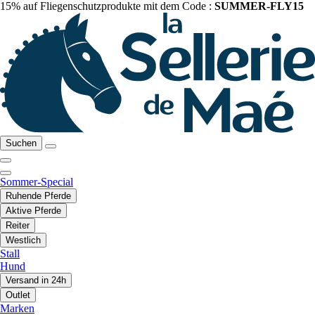
15% auf Fliegenschutzprodukte mit dem Code :
SUMMER-FLY15
Suchen
Sommer-Special
Ruhende Pferde
Aktive Pferde
Reiter
Westlich
Stall
Hund
Versand in 24h
Outlet
Marken