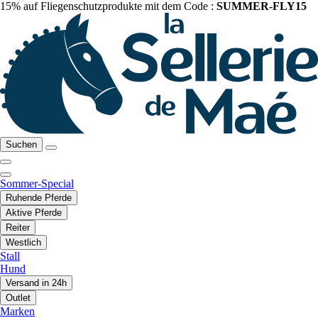
15% auf Fliegenschutzprodukte mit dem Code :
SUMMER-FLY15
Suchen
Sommer-Special
Ruhende Pferde
Aktive Pferde
Reiter
Westlich
Stall
Hund
Versand in 24h
Outlet
Marken