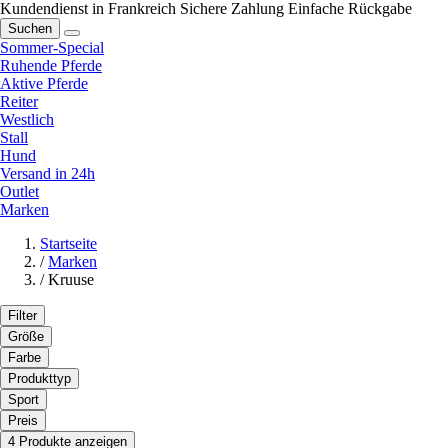
Kundendienst in Frankreich
Sichere Zahlung
Einfache Rückgabe
Suchen
Sommer-Special
Ruhende Pferde
Aktive Pferde
Reiter
Westlich
Stall
Hund
Versand in 24h
Outlet
Marken
Startseite
/
Marken
/
Kruuse
Filter
Größe
Farbe
Produkttyp
Sport
Preis
4 Produkte anzeigen