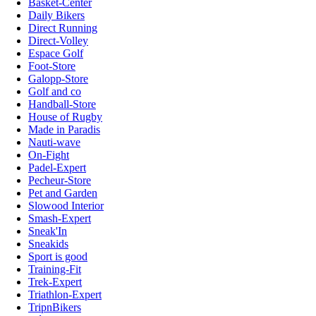
Basket-Center
Daily Bikers
Direct Running
Direct-Volley
Espace Golf
Foot-Store
Galopp-Store
Golf and co
Handball-Store
House of Rugby
Made in Paradis
Nauti-wave
On-Fight
Padel-Expert
Pecheur-Store
Pet and Garden
Slowood Interior
Smash-Expert
Sneak'In
Sneakids
Sport is good
Training-Fit
Trek-Expert
Triathlon-Expert
TripnBikers