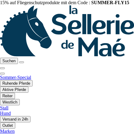
15% auf Fliegenschutzprodukte mit dem Code :
SUMMER-FLY15
Suchen
Sommer-Special
Ruhende Pferde
Aktive Pferde
Reiter
Westlich
Stall
Hund
Versand in 24h
Outlet
Marken