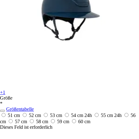
+1
Größe
*
Größentabelle
51 cm
52 cm
53 cm
54 cm
24h
55 cm
24h
56
cm
57 cm
58 cm
59 cm
60 cm
Dieses Feld ist erforderlich