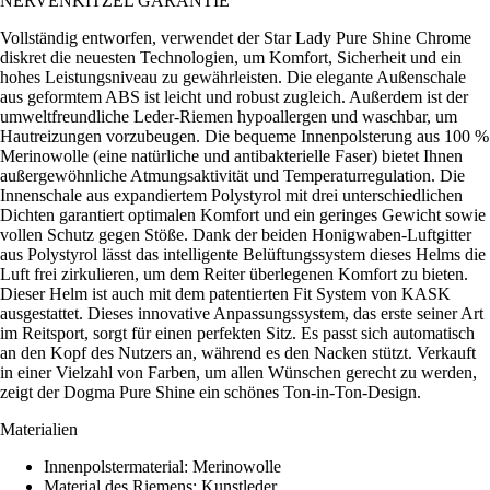
NERVENKITZEL GARANTIE
Vollständig entworfen, verwendet der Star Lady Pure Shine Chrome
diskret die neuesten Technologien, um Komfort, Sicherheit und ein
hohes Leistungsniveau zu gewährleisten. Die elegante Außenschale
aus geformtem ABS ist leicht und robust zugleich. Außerdem ist der
umweltfreundliche Leder-Riemen hypoallergen und waschbar, um
Hautreizungen vorzubeugen. Die bequeme Innenpolsterung aus 100 %
Merinowolle (eine natürliche und antibakterielle Faser) bietet Ihnen
außergewöhnliche Atmungsaktivität und Temperaturregulation. Die
Innenschale aus expandiertem Polystyrol mit drei unterschiedlichen
Dichten garantiert optimalen Komfort und ein geringes Gewicht sowie
vollen Schutz gegen Stöße. Dank der beiden Honigwaben-Luftgitter
aus Polystyrol lässt das intelligente Belüftungssystem dieses Helms die
Luft frei zirkulieren, um dem Reiter überlegenen Komfort zu bieten.
Dieser Helm ist auch mit dem patentierten Fit System von KASK
ausgestattet. Dieses innovative Anpassungssystem, das erste seiner Art
im Reitsport, sorgt für einen perfekten Sitz. Es passt sich automatisch
an den Kopf des Nutzers an, während es den Nacken stützt. Verkauft
in einer Vielzahl von Farben, um allen Wünschen gerecht zu werden,
zeigt der Dogma Pure Shine ein schönes Ton-in-Ton-Design.
Materialien
Innenpolstermaterial: Merinowolle
Material des Riemens: Kunstleder