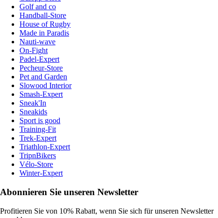
Golf and co
Handball-Store
House of Rugby
Made in Paradis
Nauti-wave
On-Fight
Padel-Expert
Pecheur-Store
Pet and Garden
Slowood Interior
Smash-Expert
Sneak'In
Sneakids
Sport is good
Training-Fit
Trek-Expert
Triathlon-Expert
TripnBikers
Vélo-Store
Winter-Expert
Abonnieren Sie unseren Newsletter
Profitieren Sie von 10% Rabatt, wenn Sie sich für unseren Newsletter