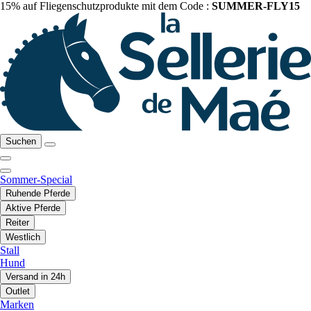
15% auf Fliegenschutzprodukte mit dem Code :
SUMMER-FLY15
Suchen
Sommer-Special
Ruhende Pferde
Aktive Pferde
Reiter
Westlich
Stall
Hund
Versand in 24h
Outlet
Marken