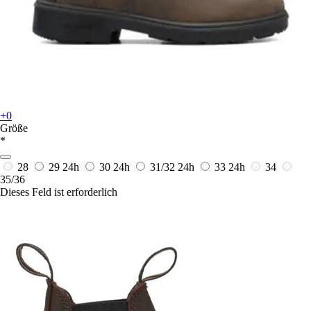
+0
Größe
*
28
29
24h
30
24h
31/32
24h
33
24h
34
35/36
Dieses Feld ist erforderlich