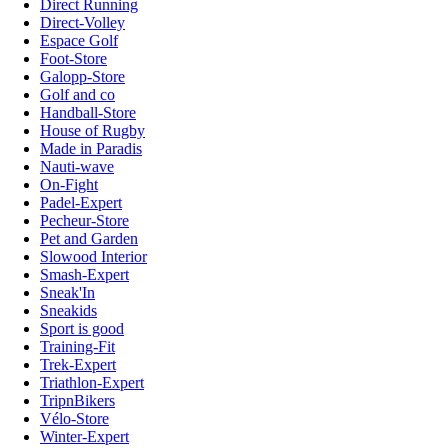
Direct Running
Direct-Volley
Espace Golf
Foot-Store
Galopp-Store
Golf and co
Handball-Store
House of Rugby
Made in Paradis
Nauti-wave
On-Fight
Padel-Expert
Pecheur-Store
Pet and Garden
Slowood Interior
Smash-Expert
Sneak'In
Sneakids
Sport is good
Training-Fit
Trek-Expert
Triathlon-Expert
TripnBikers
Vélo-Store
Winter-Expert