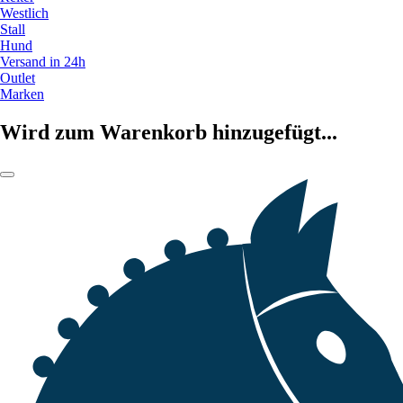
Westlich
Stall
Hund
Versand in 24h
Outlet
Marken
Wird zum Warenkorb hinzugefügt...