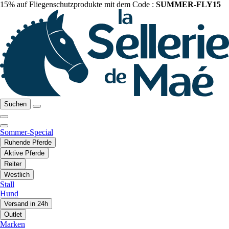
15% auf Fliegenschutzprodukte mit dem Code :
SUMMER-FLY15
Suchen
Sommer-Special
Ruhende Pferde
Aktive Pferde
Reiter
Westlich
Stall
Hund
Versand in 24h
Outlet
Marken