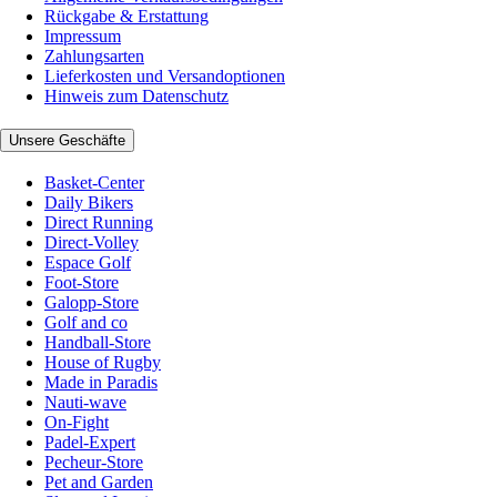
Rückgabe & Erstattung
Impressum
Zahlungsarten
Lieferkosten und Versandoptionen
Hinweis zum Datenschutz
Unsere Geschäfte
Basket-Center
Daily Bikers
Direct Running
Direct-Volley
Espace Golf
Foot-Store
Galopp-Store
Golf and co
Handball-Store
House of Rugby
Made in Paradis
Nauti-wave
On-Fight
Padel-Expert
Pecheur-Store
Pet and Garden