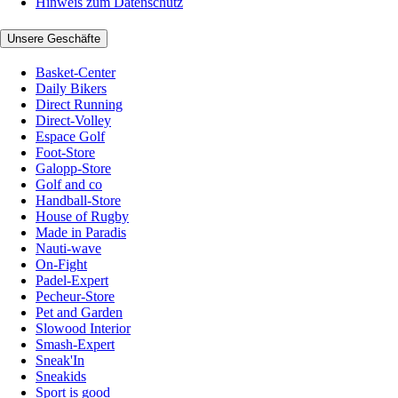
Hinweis zum Datenschutz
Unsere Geschäfte
Basket-Center
Daily Bikers
Direct Running
Direct-Volley
Espace Golf
Foot-Store
Galopp-Store
Golf and co
Handball-Store
House of Rugby
Made in Paradis
Nauti-wave
On-Fight
Padel-Expert
Pecheur-Store
Pet and Garden
Slowood Interior
Smash-Expert
Sneak'In
Sneakids
Sport is good