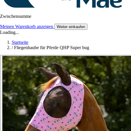
Zwischensumme
Meinen Warenkorb anzeigen
Weiter einkaufen
Loading...
Startseite
/
Fliegenhaube für Pferde QHP Super bug