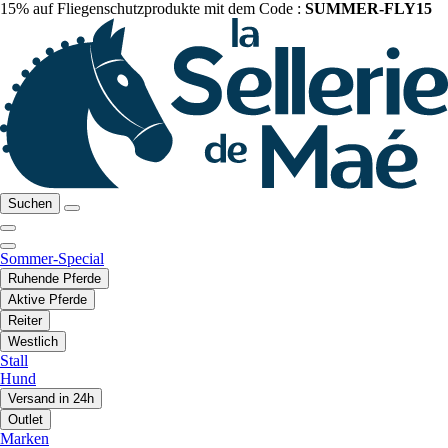
15% auf Fliegenschutzprodukte mit dem Code :
SUMMER-FLY15
Suchen
Sommer-Special
Ruhende Pferde
Aktive Pferde
Reiter
Westlich
Stall
Hund
Versand in 24h
Outlet
Marken