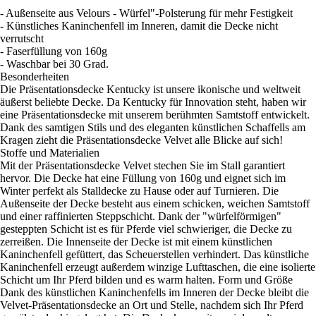
- Außenseite aus Velours - Würfel"-Polsterung für mehr Festigkeit
- Künstliches Kaninchenfell im Inneren, damit die Decke nicht
verrutscht
- Faserfüllung von 160g
- Waschbar bei 30 Grad.
Besonderheiten
Die Präsentationsdecke Kentucky ist unsere ikonische und weltweit
äußerst beliebte Decke. Da Kentucky für Innovation steht, haben wir
eine Präsentationsdecke mit unserem berühmten Samtstoff entwickelt.
Dank des samtigen Stils und des eleganten künstlichen Schaffells am
Kragen zieht die Präsentationsdecke Velvet alle Blicke auf sich!
Stoffe und Materialien
Mit der Präsentationsdecke Velvet stechen Sie im Stall garantiert
hervor. Die Decke hat eine Füllung von 160g und eignet sich im
Winter perfekt als Stalldecke zu Hause oder auf Turnieren. Die
Außenseite der Decke besteht aus einem schicken, weichen Samtstoff
und einer raffinierten Steppschicht. Dank der "würfelförmigen"
gesteppten Schicht ist es für Pferde viel schwieriger, die Decke zu
zerreißen. Die Innenseite der Decke ist mit einem künstlichen
Kaninchenfell gefüttert, das Scheuerstellen verhindert. Das künstliche
Kaninchenfell erzeugt außerdem winzige Lufttaschen, die eine isolierte
Schicht um Ihr Pferd bilden und es warm halten. Form und Größe
Dank des künstlichen Kaninchenfells im Inneren der Decke bleibt die
Velvet-Präsentationsdecke an Ort und Stelle, nachdem sich Ihr Pferd