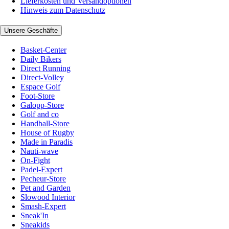
Lieferkosten und Versandoptionen
Hinweis zum Datenschutz
Unsere Geschäfte
Basket-Center
Daily Bikers
Direct Running
Direct-Volley
Espace Golf
Foot-Store
Galopp-Store
Golf and co
Handball-Store
House of Rugby
Made in Paradis
Nauti-wave
On-Fight
Padel-Expert
Pecheur-Store
Pet and Garden
Slowood Interior
Smash-Expert
Sneak'In
Sneakids