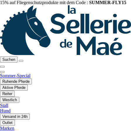
15% auf Fliegenschutzprodukte mit dem Code :
SUMMER-FLY15
Suchen
Sommer-Special
Ruhende Pferde
Aktive Pferde
Reiter
Westlich
Stall
Hund
Versand in 24h
Outlet
Marken