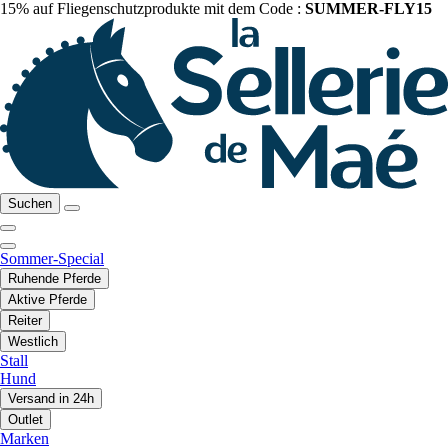
15% auf Fliegenschutzprodukte mit dem Code :
SUMMER-FLY15
Suchen
Sommer-Special
Ruhende Pferde
Aktive Pferde
Reiter
Westlich
Stall
Hund
Versand in 24h
Outlet
Marken