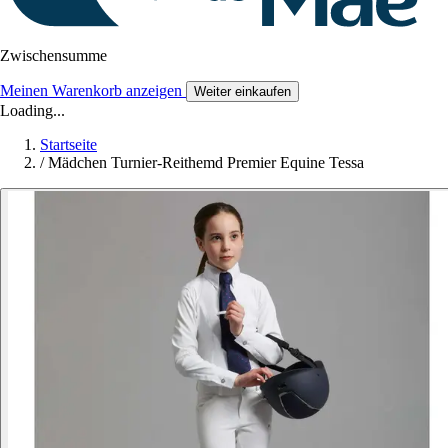
Zwischensumme
Meinen Warenkorb anzeigen
Weiter einkaufen
Loading...
Startseite
/
Mädchen Turnier-Reithemd Premier Equine Tessa