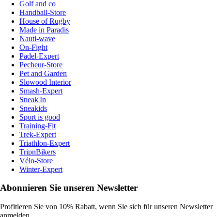
Golf and co
Handball-Store
House of Rugby
Made in Paradis
Nauti-wave
On-Fight
Padel-Expert
Pecheur-Store
Pet and Garden
Slowood Interior
Smash-Expert
Sneak'In
Sneakids
Sport is good
Training-Fit
Trek-Expert
Triathlon-Expert
TripnBikers
Vélo-Store
Winter-Expert
Abonnieren Sie unseren Newsletter
Profitieren Sie von 10% Rabatt, wenn Sie sich für unseren Newsletter
anmelden