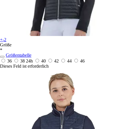
+-2
Größe
*
Größentabelle
36
38
24h
40
42
44
46
Dieses Feld ist erforderlich