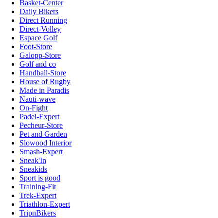
Basket-Center
Daily Bikers
Direct Running
Direct-Volley
Espace Golf
Foot-Store
Galopp-Store
Golf and co
Handball-Store
House of Rugby
Made in Paradis
Nauti-wave
On-Fight
Padel-Expert
Pecheur-Store
Pet and Garden
Slowood Interior
Smash-Expert
Sneak'In
Sneakids
Sport is good
Training-Fit
Trek-Expert
Triathlon-Expert
TripnBikers