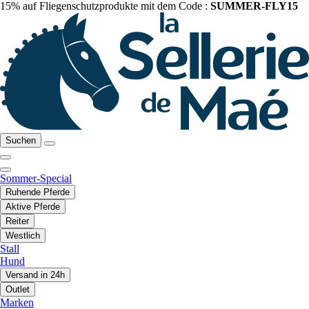
15% auf Fliegenschutzprodukte mit dem Code :
SUMMER-FLY15
Suchen
Sommer-Special
Ruhende Pferde
Aktive Pferde
Reiter
Westlich
Stall
Hund
Versand in 24h
Outlet
Marken