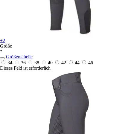
+2
Größe
*
Größentabelle
34
36
38
40
42
44
46
Dieses Feld ist erforderlich