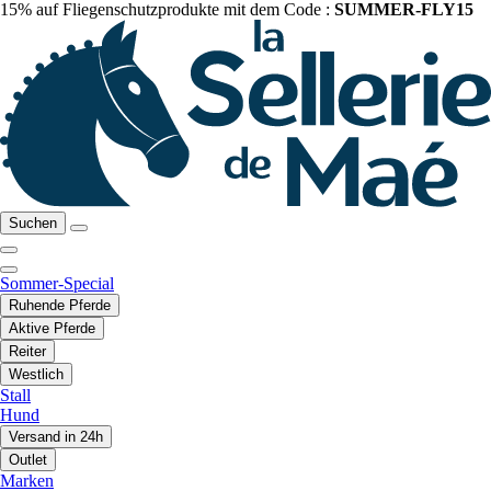
15% auf Fliegenschutzprodukte mit dem Code :
SUMMER-FLY15
Suchen
Sommer-Special
Ruhende Pferde
Aktive Pferde
Reiter
Westlich
Stall
Hund
Versand in 24h
Outlet
Marken