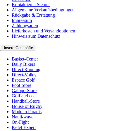
Kontaktieren Sie uns
Allgemeine Verkaufsbedingungen
Rückgabe & Erstattung
Impressum
Zahlungsarten
Lieferkosten und Versandoptionen
Hinweis zum Datenschutz
Unsere Geschäfte
Basket-Center
Daily Bikers
Direct Running
Direct-Volley
Espace Golf
Foot-Store
Galopp-Store
Golf and co
Handball-Store
House of Rugby
Made in Paradis
Nauti-wave
On-Fight
Padel-Expert