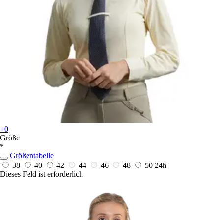
+0
Größe
*
Größentabelle
38
40
42
44
46
48
50
24h
Dieses Feld ist erforderlich