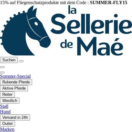
15% auf Fliegenschutzprodukte mit dem Code :
SUMMER-FLY15
Suchen
Sommer-Special
Ruhende Pferde
Aktive Pferde
Reiter
Westlich
Stall
Hund
Versand in 24h
Outlet
Marken