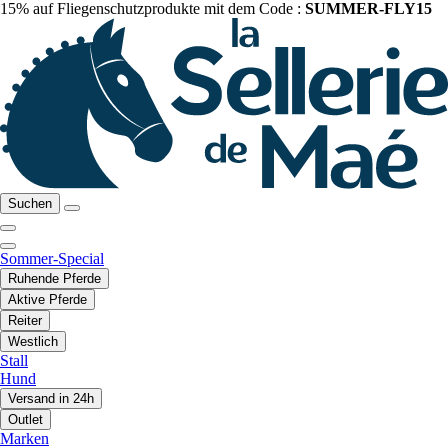
15% auf Fliegenschutzprodukte mit dem Code :
SUMMER-FLY15
Suchen
Sommer-Special
Ruhende Pferde
Aktive Pferde
Reiter
Westlich
Stall
Hund
Versand in 24h
Outlet
Marken