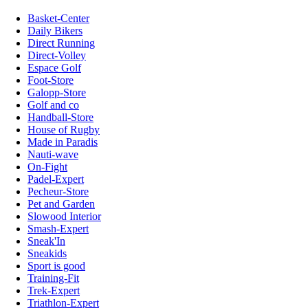
Basket-Center
Daily Bikers
Direct Running
Direct-Volley
Espace Golf
Foot-Store
Galopp-Store
Golf and co
Handball-Store
House of Rugby
Made in Paradis
Nauti-wave
On-Fight
Padel-Expert
Pecheur-Store
Pet and Garden
Slowood Interior
Smash-Expert
Sneak'In
Sneakids
Sport is good
Training-Fit
Trek-Expert
Triathlon-Expert