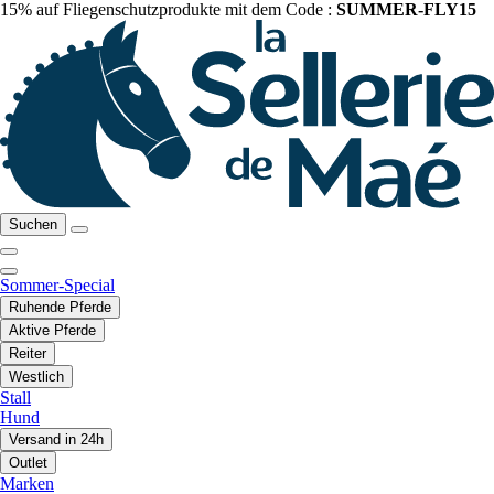
15% auf Fliegenschutzprodukte mit dem Code :
SUMMER-FLY15
Suchen
Sommer-Special
Ruhende Pferde
Aktive Pferde
Reiter
Westlich
Stall
Hund
Versand in 24h
Outlet
Marken