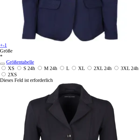
+-1
Größe
*
Größentabelle
XS
S
24h
M
24h
L
XL
2XL
24h
3XL
24h
2XS
Dieses Feld ist erforderlich