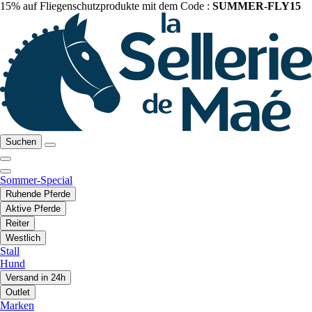
15% auf Fliegenschutzprodukte mit dem Code :
SUMMER-FLY15
Suchen
Sommer-Special
Ruhende Pferde
Aktive Pferde
Reiter
Westlich
Stall
Hund
Versand in 24h
Outlet
Marken