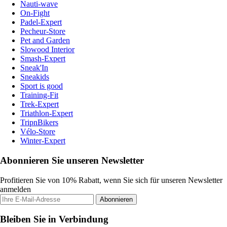
Nauti-wave
On-Fight
Padel-Expert
Pecheur-Store
Pet and Garden
Slowood Interior
Smash-Expert
Sneak'In
Sneakids
Sport is good
Training-Fit
Trek-Expert
Triathlon-Expert
TripnBikers
Vélo-Store
Winter-Expert
Abonnieren Sie unseren Newsletter
Profitieren Sie von 10% Rabatt, wenn Sie sich für unseren Newsletter
anmelden
Abonnieren
Bleiben Sie in Verbindung