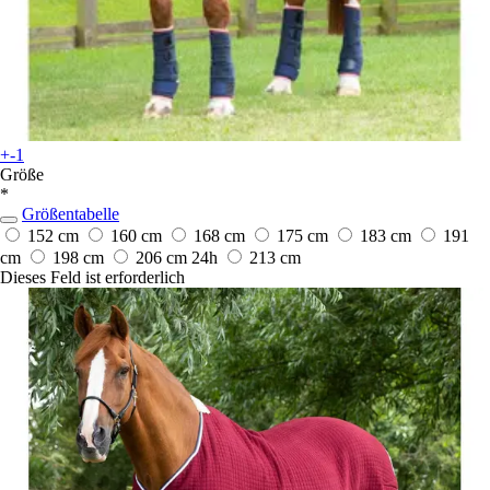
+-1
Größe
*
Größentabelle
152 cm
160 cm
168 cm
175 cm
183 cm
191
cm
198 cm
206 cm
24h
213 cm
Dieses Feld ist erforderlich