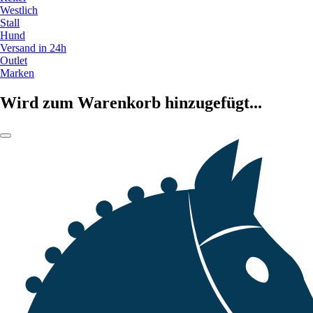
Westlich
Stall
Hund
Versand in 24h
Outlet
Marken
Wird zum Warenkorb hinzugefügt...