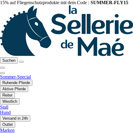
15% auf Fliegenschutzprodukte mit dem Code :
SUMMER-FLY15
Suchen
Sommer-Special
Ruhende Pferde
Aktive Pferde
Reiter
Westlich
Stall
Hund
Versand in 24h
Outlet
Marken