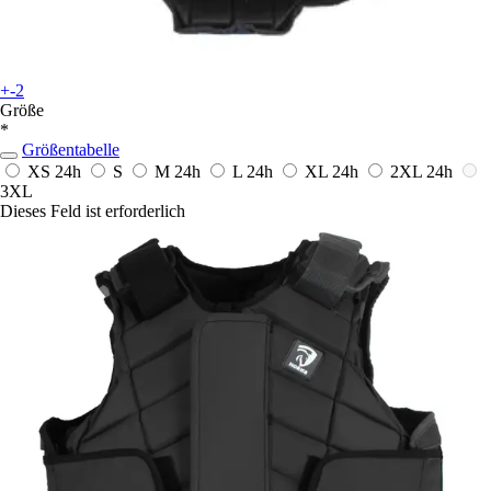
+-2
Größe
*
Größentabelle
XS
24h
S
M
24h
L
24h
XL
24h
2XL
24h
3XL
Dieses Feld ist erforderlich