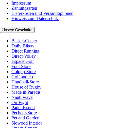
Impressum
Zahlungsarten
Lieferkosten und Versandoptionen
Hinweis zum Datenschutz
Unsere Geschäfte
Basket-Center
Daily Bikers
Direct Running
Direct-Volley
Espace Golf
Foot-Store
Galopp-Store
Golf and co
Handball-Store
House of Rugby
Made in Paradis
Nauti-wave
On-Fight
Padel-Expert
Pecheur-Store
Pet and Garden
Slowood Interior