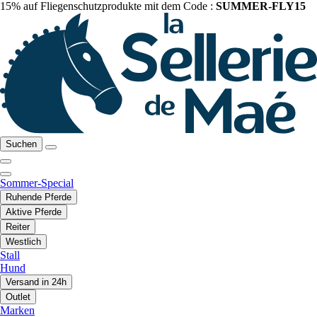
15% auf Fliegenschutzprodukte mit dem Code :
SUMMER-FLY15
Suchen
Sommer-Special
Ruhende Pferde
Aktive Pferde
Reiter
Westlich
Stall
Hund
Versand in 24h
Outlet
Marken