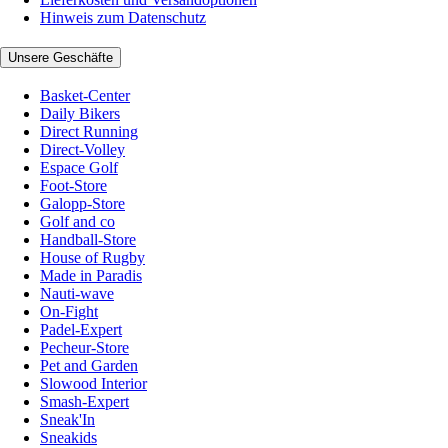
Hinweis zum Datenschutz
Unsere Geschäfte
Basket-Center
Daily Bikers
Direct Running
Direct-Volley
Espace Golf
Foot-Store
Galopp-Store
Golf and co
Handball-Store
House of Rugby
Made in Paradis
Nauti-wave
On-Fight
Padel-Expert
Pecheur-Store
Pet and Garden
Slowood Interior
Smash-Expert
Sneak'In
Sneakids