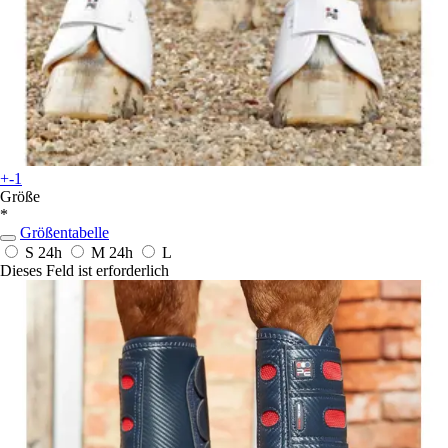
+-1
Größe
*
Größentabelle
S
24h
M
24h
L
Dieses Feld ist erforderlich