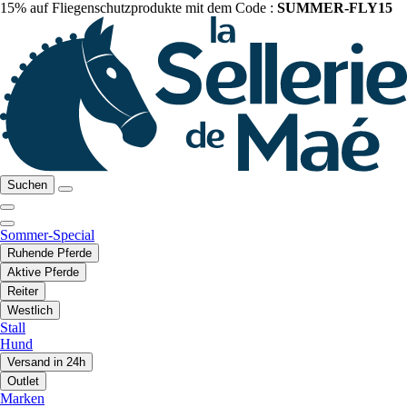
15% auf Fliegenschutzprodukte mit dem Code :
SUMMER-FLY15
Suchen
Sommer-Special
Ruhende Pferde
Aktive Pferde
Reiter
Westlich
Stall
Hund
Versand in 24h
Outlet
Marken