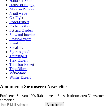
Handball-Store
House of Rugby
Made in Paradis
Nauti-wave
On-Fight
Padel-Expert
Pecheur-Store
Pet and Garden
Slowood Interior
Smash-Expert
Sneak'In
Sneakids
Sport is good
Training-Fit
Trek-Expert
Triathlon-Expert
TripnBikers
Vélo-Store
Winter-Expert
Abonnieren Sie unseren Newsletter
Profitieren Sie von 10% Rabatt, wenn Sie sich für unseren Newsletter
anmelden
Abonnieren