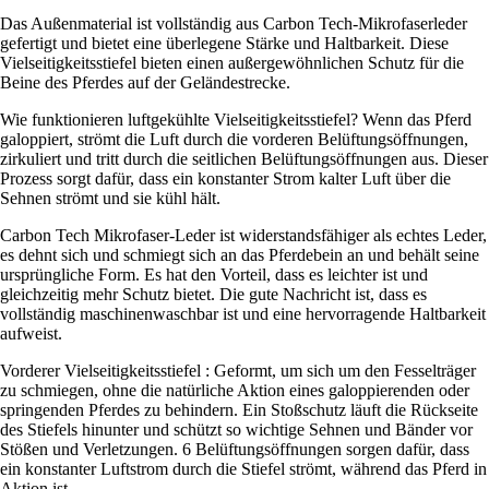
Das Außenmaterial ist vollständig aus Carbon Tech-Mikrofaserleder
gefertigt und bietet eine überlegene Stärke und Haltbarkeit. Diese
Vielseitigkeitsstiefel bieten einen außergewöhnlichen Schutz für die
Beine des Pferdes auf der Geländestrecke.
Wie funktionieren luftgekühlte Vielseitigkeitsstiefel? Wenn das Pferd
galoppiert, strömt die Luft durch die vorderen Belüftungsöffnungen,
zirkuliert und tritt durch die seitlichen Belüftungsöffnungen aus. Dieser
Prozess sorgt dafür, dass ein konstanter Strom kalter Luft über die
Sehnen strömt und sie kühl hält.
Carbon Tech Mikrofaser-Leder ist widerstandsfähiger als echtes Leder,
es dehnt sich und schmiegt sich an das Pferdebein an und behält seine
ursprüngliche Form. Es hat den Vorteil, dass es leichter ist und
gleichzeitig mehr Schutz bietet. Die gute Nachricht ist, dass es
vollständig maschinenwaschbar ist und eine hervorragende Haltbarkeit
aufweist.
Vorderer Vielseitigkeitsstiefel : Geformt, um sich um den Fesselträger
zu schmiegen, ohne die natürliche Aktion eines galoppierenden oder
springenden Pferdes zu behindern. Ein Stoßschutz läuft die Rückseite
des Stiefels hinunter und schützt so wichtige Sehnen und Bänder vor
Stößen und Verletzungen. 6 Belüftungsöffnungen sorgen dafür, dass
ein konstanter Luftstrom durch die Stiefel strömt, während das Pferd in
Aktion ist.