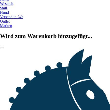
Westlich
Stall
Hund
Versand in 24h
Outlet
Marken
Wird zum Warenkorb hinzugefügt...