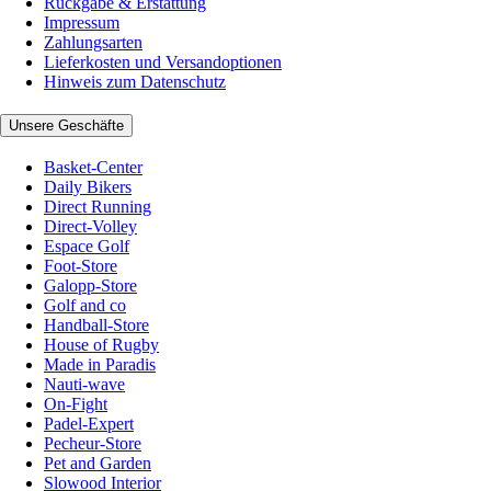
Rückgabe & Erstattung
Impressum
Zahlungsarten
Lieferkosten und Versandoptionen
Hinweis zum Datenschutz
Unsere Geschäfte
Basket-Center
Daily Bikers
Direct Running
Direct-Volley
Espace Golf
Foot-Store
Galopp-Store
Golf and co
Handball-Store
House of Rugby
Made in Paradis
Nauti-wave
On-Fight
Padel-Expert
Pecheur-Store
Pet and Garden
Slowood Interior