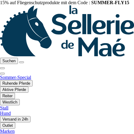
15% auf Fliegenschutzprodukte mit dem Code :
SUMMER-FLY15
Suchen
Sommer-Special
Ruhende Pferde
Aktive Pferde
Reiter
Westlich
Stall
Hund
Versand in 24h
Outlet
Marken