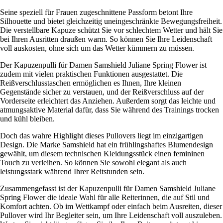
Seine speziell für Frauen zugeschnittene Passform betont Ihre
Silhouette und bietet gleichzeitig uneingeschränkte Bewegungsfreiheit.
Die verstellbare Kapuze schützt Sie vor schlechtem Wetter und hält Sie
bei Ihren Ausritten draußen warm. So können Sie Ihre Leidenschaft
voll auskosten, ohne sich um das Wetter kümmern zu müssen.
Der Kapuzenpulli für Damen Samshield Juliane Spring Flower ist
zudem mit vielen praktischen Funktionen ausgestattet. Die
Reißverschlusstaschen ermöglichen es Ihnen, Ihre kleinen
Gegenstände sicher zu verstauen, und der Reißverschluss auf der
Vorderseite erleichtert das Anziehen. Außerdem sorgt das leichte und
atmungsaktive Material dafür, dass Sie während des Trainings trocken
und kühl bleiben.
Doch das wahre Highlight dieses Pullovers liegt im einzigartigen
Design. Die Marke Samshield hat ein frühlingshaftes Blumendesign
gewählt, um diesem technischen Kleidungsstück einen femininen
Touch zu verleihen. So können Sie sowohl elegant als auch
leistungsstark während Ihrer Reitstunden sein.
Zusammengefasst ist der Kapuzenpulli für Damen Samshield Juliane
Spring Flower die ideale Wahl für alle Reiterinnen, die auf Stil und
Komfort achten. Ob im Wettkampf oder einfach beim Ausreiten, dieser
Pullover wird Ihr Begleiter sein, um Ihre Leidenschaft voll auszuleben.