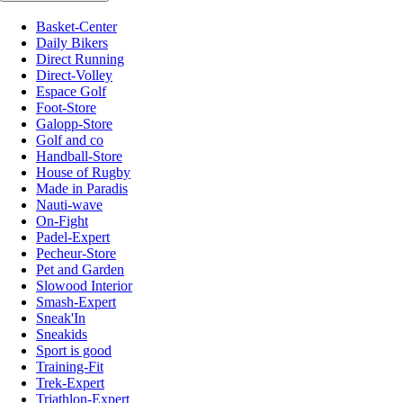
Basket-Center
Daily Bikers
Direct Running
Direct-Volley
Espace Golf
Foot-Store
Galopp-Store
Golf and co
Handball-Store
House of Rugby
Made in Paradis
Nauti-wave
On-Fight
Padel-Expert
Pecheur-Store
Pet and Garden
Slowood Interior
Smash-Expert
Sneak'In
Sneakids
Sport is good
Training-Fit
Trek-Expert
Triathlon-Expert