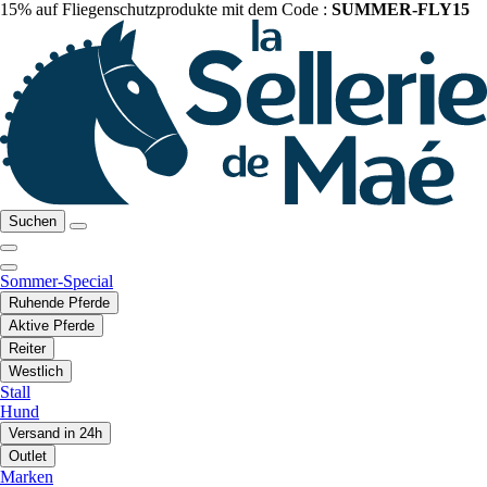
15% auf Fliegenschutzprodukte mit dem Code :
SUMMER-FLY15
Suchen
Sommer-Special
Ruhende Pferde
Aktive Pferde
Reiter
Westlich
Stall
Hund
Versand in 24h
Outlet
Marken