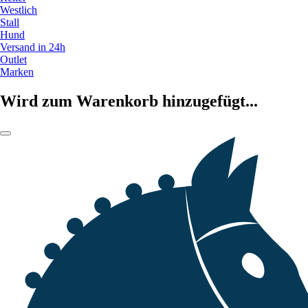
Westlich
Stall
Hund
Versand in 24h
Outlet
Marken
Wird zum Warenkorb hinzugefügt...