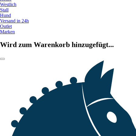
Westlich
Stall
Hund
Versand in 24h
Outlet
Marken
Wird zum Warenkorb hinzugefügt...