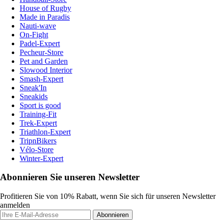
House of Rugby
Made in Paradis
Nauti-wave
On-Fight
Padel-Expert
Pecheur-Store
Pet and Garden
Slowood Interior
Smash-Expert
Sneak'In
Sneakids
Sport is good
Training-Fit
Trek-Expert
Triathlon-Expert
TripnBikers
Vélo-Store
Winter-Expert
Abonnieren Sie unseren Newsletter
Profitieren Sie von 10% Rabatt, wenn Sie sich für unseren Newsletter
anmelden
Abonnieren