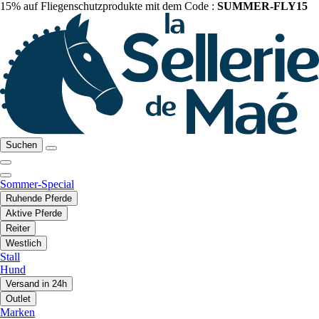
15% auf Fliegenschutzprodukte mit dem Code :
SUMMER-FLY15
Suchen
Sommer-Special
Ruhende Pferde
Aktive Pferde
Reiter
Westlich
Stall
Hund
Versand in 24h
Outlet
Marken