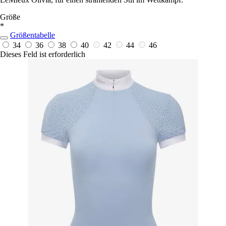
Größe
*
Größentabelle
34
36
38
40
42
44
46
Dieses Feld ist erforderlich