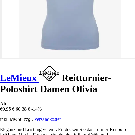
LeMieux
Reitturnier-
Poloshirt Damen Olivia
Ab
69,95 €
60,38 €
-14%
inkl. MwSt. zzgl.
Versandkosten
Eleganz und Leistung vereint: Entdecken Sie das Turnier-Reitpolo
LeMieux Olivia, für einen strahlenden Stil im Wettkampf.