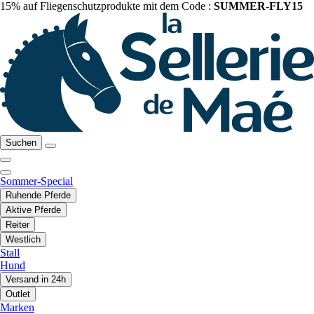
15% auf Fliegenschutzprodukte mit dem Code :
SUMMER-FLY15
Suchen
Sommer-Special
Ruhende Pferde
Aktive Pferde
Reiter
Westlich
Stall
Hund
Versand in 24h
Outlet
Marken