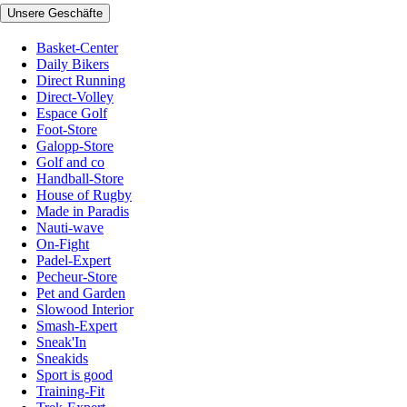
Unsere Geschäfte
Basket-Center
Daily Bikers
Direct Running
Direct-Volley
Espace Golf
Foot-Store
Galopp-Store
Golf and co
Handball-Store
House of Rugby
Made in Paradis
Nauti-wave
On-Fight
Padel-Expert
Pecheur-Store
Pet and Garden
Slowood Interior
Smash-Expert
Sneak'In
Sneakids
Sport is good
Training-Fit