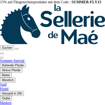
15% auf Fliegenschutzprodukte mit dem Code :
SUMMER-FLY15
Suchen
Sommer-Special
Ruhende Pferde
Aktive Pferde
Reiter
Westlich
Stall
Hund
Versand in 24h
Outlet
Marken