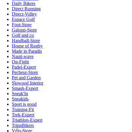
Daily Bikers
Direct Running
Direct-Volley
Espace Golf
Foot-Store
Galopp-Store
Golf and co
Handball-Store
House of Rugby
Made in Paradis
Nauti-wave
On-Fight
Padel-Expert
Pecheur-Store
Pet and Garden
Slowood Interior
Smash-Expert
Sneak'In
Sneakids
Sport is good
Training-Fit
Trek-Expert
Triathlon-Expert
TripnBikers
Vélo-Store