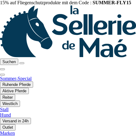
15% auf Fliegenschutzprodukte mit dem Code :
SUMMER-FLY15
Suchen
Sommer-Special
Ruhende Pferde
Aktive Pferde
Reiter
Westlich
Stall
Hund
Versand in 24h
Outlet
Marken