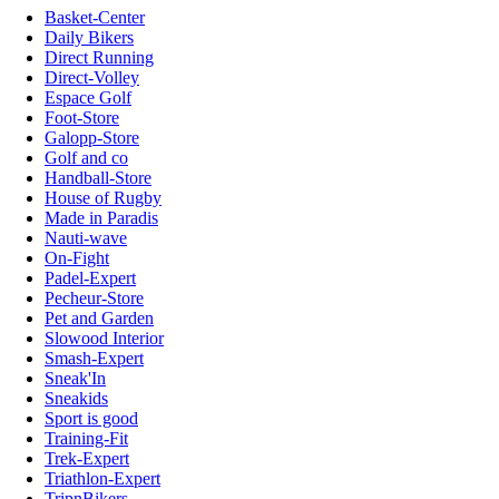
Basket-Center
Daily Bikers
Direct Running
Direct-Volley
Espace Golf
Foot-Store
Galopp-Store
Golf and co
Handball-Store
House of Rugby
Made in Paradis
Nauti-wave
On-Fight
Padel-Expert
Pecheur-Store
Pet and Garden
Slowood Interior
Smash-Expert
Sneak'In
Sneakids
Sport is good
Training-Fit
Trek-Expert
Triathlon-Expert
TripnBikers