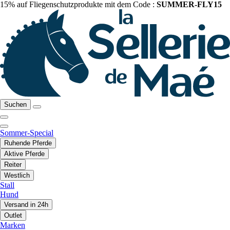
15% auf Fliegenschutzprodukte mit dem Code :
SUMMER-FLY15
Suchen
Sommer-Special
Ruhende Pferde
Aktive Pferde
Reiter
Westlich
Stall
Hund
Versand in 24h
Outlet
Marken