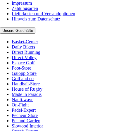
Impressum
Zahlungsarten
Lieferkosten und Versandoptionen
Hinweis zum Datenschutz
Unsere Geschäfte
Basket-Center
Daily Bikers
Direct Running
Direct-Volley
Espace Golf
Foot-Store
Galopp-Store
Golf and co
Handball-Store
House of Rugby
Made in Paradis
Nauti-wave
On-Fight
Padel-Expert
Pecheur-Store
Pet and Garden
Slowood Interior