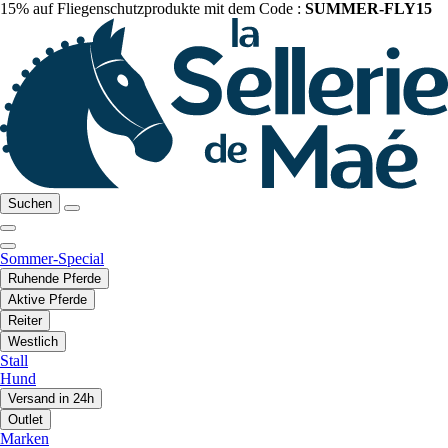
15% auf Fliegenschutzprodukte mit dem Code :
SUMMER-FLY15
Suchen
Sommer-Special
Ruhende Pferde
Aktive Pferde
Reiter
Westlich
Stall
Hund
Versand in 24h
Outlet
Marken