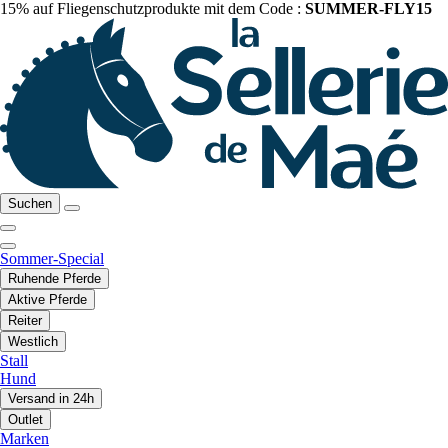
15% auf Fliegenschutzprodukte mit dem Code :
SUMMER-FLY15
Suchen
Sommer-Special
Ruhende Pferde
Aktive Pferde
Reiter
Westlich
Stall
Hund
Versand in 24h
Outlet
Marken