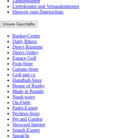
Zahlungsarten
Lieferkosten und Versandoptionen
Hinweis zum Datenschutz
Unsere Geschäfte
Basket-Center
Daily Bikers
Direct Running
Direct-Volley
Espace Golf
Foot-Store
Galopp-Store
Golf and co
Handball-Store
House of Rugby
Made in Paradis
Nauti-wave
On-Fight
Padel-Expert
Pecheur-Store
Pet and Garden
Slowood Interior
Smash-Expert
Sneak'In