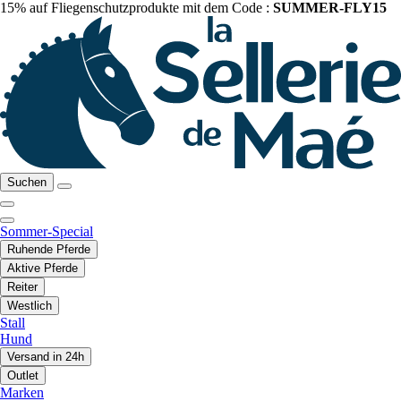
15% auf Fliegenschutzprodukte mit dem Code :
SUMMER-FLY15
Suchen
Sommer-Special
Ruhende Pferde
Aktive Pferde
Reiter
Westlich
Stall
Hund
Versand in 24h
Outlet
Marken