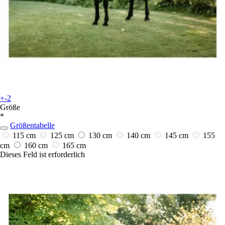
+-2
Größe
*
Größentabelle
115 cm
125 cm
130 cm
140 cm
145 cm
155
cm
160 cm
165 cm
Dieses Feld ist erforderlich