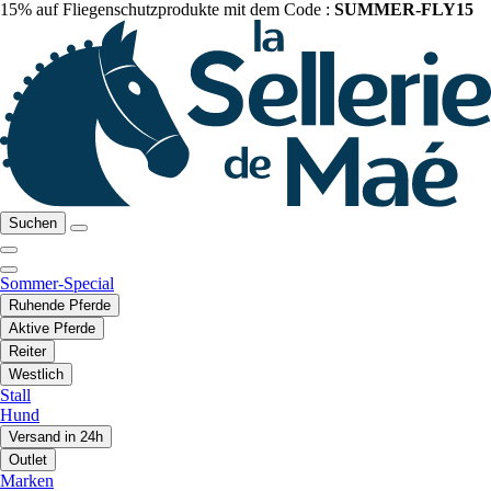
15% auf Fliegenschutzprodukte mit dem Code :
SUMMER-FLY15
Suchen
Sommer-Special
Ruhende Pferde
Aktive Pferde
Reiter
Westlich
Stall
Hund
Versand in 24h
Outlet
Marken