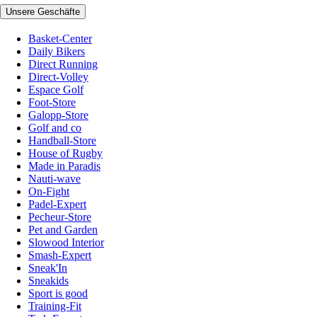
Unsere Geschäfte
Basket-Center
Daily Bikers
Direct Running
Direct-Volley
Espace Golf
Foot-Store
Galopp-Store
Golf and co
Handball-Store
House of Rugby
Made in Paradis
Nauti-wave
On-Fight
Padel-Expert
Pecheur-Store
Pet and Garden
Slowood Interior
Smash-Expert
Sneak'In
Sneakids
Sport is good
Training-Fit