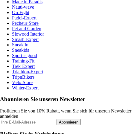
Made in Paradis
Nauti-wave
On-Fight
Padel-Expert
Pecheur-Store
Pet and Garden
Slowood Interior
Smash-Expert
Sneak'In
Sneakids
Sport is good
Training-Fit
Trek-Expert
Triathlon-Expert
TripnBikers
Vélo-Store
Winter-Expert
Abonnieren Sie unseren Newsletter
Profitieren Sie von 10% Rabatt, wenn Sie sich für unseren Newsletter
anmelden
Abonnieren