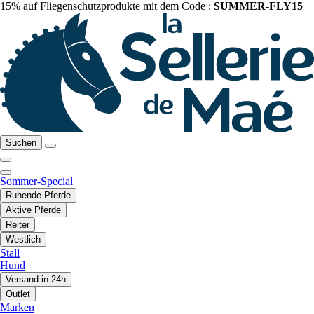
15% auf Fliegenschutzprodukte mit dem Code :
SUMMER-FLY15
Suchen
Sommer-Special
Ruhende Pferde
Aktive Pferde
Reiter
Westlich
Stall
Hund
Versand in 24h
Outlet
Marken