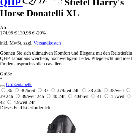
QHP
Stiefel Harry's
Horse Donatelli XL
Ab
174,95 €
139,96 €
-20%
inkl. MwSt. zzgl.
Versandkosten
Gönnen Sie sich ultimativen Komfort und Eleganz mit den Reitstiefeln
QHP Tamar aus weichem, hochwertigem Leder. Pflegeleicht und ideal
für den anspruchsvollen cavaliers.
Größe
*
Größentabelle
36
36/breit
37
37/breit
24h
38
24h
38/weit
39
24h
39/weit
24h
40
24h
40/breit
41
41/weit
42
42/weit
24h
Dieses Feld ist erforderlich