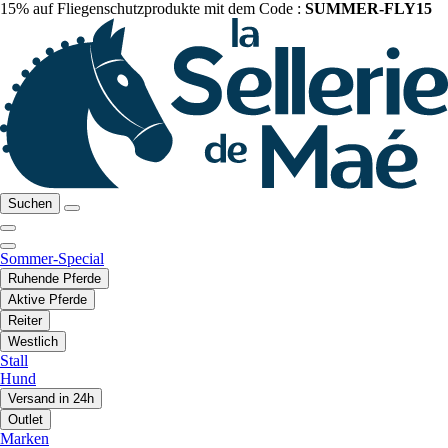
15% auf Fliegenschutzprodukte mit dem Code :
SUMMER-FLY15
Suchen
Sommer-Special
Ruhende Pferde
Aktive Pferde
Reiter
Westlich
Stall
Hund
Versand in 24h
Outlet
Marken