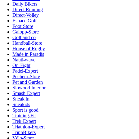
Daily Bikers
Direct Running
Direct-Volley
Espace Golf
Foot-Store
Galopp-Store
Golf and co
Handball-Store
House of Rugby
Made in Paradis
Nauti-wave
On-Fight
Padel-Expert
Pecheur-Store
Pet and Garden
Slowood Interior
Smash-Expert
Sneak'In
Sneakids
Sport is good
Training-Fit
Trek-Expert
Triathlon-Expert
TripnBikers
Vélo-Store