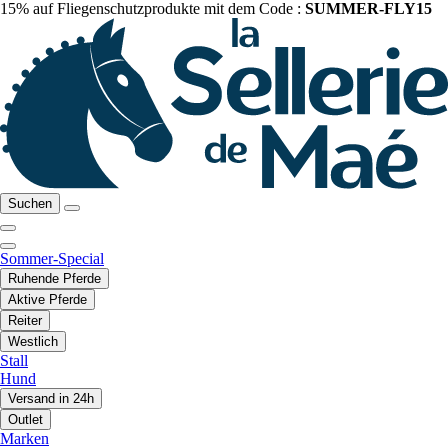
15% auf Fliegenschutzprodukte mit dem Code :
SUMMER-FLY15
Suchen
Sommer-Special
Ruhende Pferde
Aktive Pferde
Reiter
Westlich
Stall
Hund
Versand in 24h
Outlet
Marken