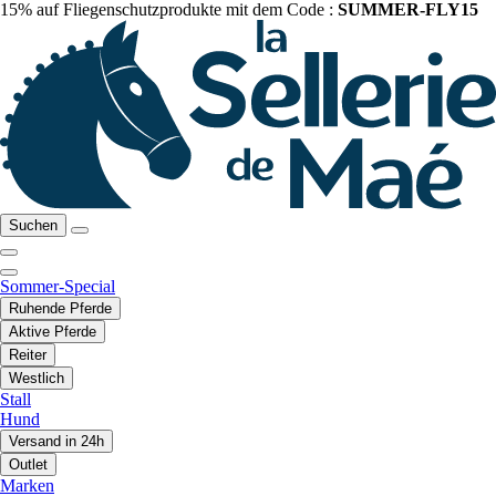
15% auf Fliegenschutzprodukte mit dem Code :
SUMMER-FLY15
Suchen
Sommer-Special
Ruhende Pferde
Aktive Pferde
Reiter
Westlich
Stall
Hund
Versand in 24h
Outlet
Marken