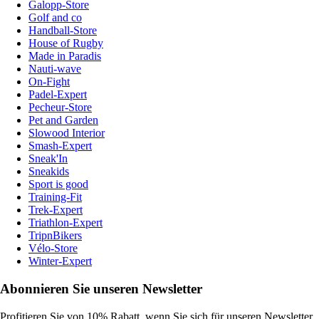
Galopp-Store
Golf and co
Handball-Store
House of Rugby
Made in Paradis
Nauti-wave
On-Fight
Padel-Expert
Pecheur-Store
Pet and Garden
Slowood Interior
Smash-Expert
Sneak'In
Sneakids
Sport is good
Training-Fit
Trek-Expert
Triathlon-Expert
TripnBikers
Vélo-Store
Winter-Expert
Abonnieren Sie unseren Newsletter
Profitieren Sie von 10% Rabatt, wenn Sie sich für unseren Newsletter