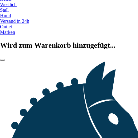
Westlich
Stall
Hund
Versand in 24h
Outlet
Marken
Wird zum Warenkorb hinzugefügt...