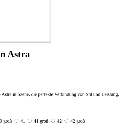
en Astra
 Astra in Szene, die perfekte Verbindung von Stil und Leistung.
0 groß
41
41 groß
42
42 groß