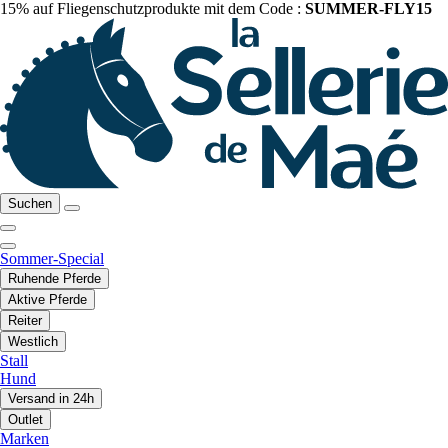
15% auf Fliegenschutzprodukte mit dem Code :
SUMMER-FLY15
Suchen
Sommer-Special
Ruhende Pferde
Aktive Pferde
Reiter
Westlich
Stall
Hund
Versand in 24h
Outlet
Marken