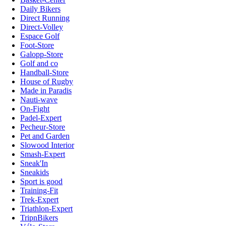
Daily Bikers
Direct Running
Direct-Volley
Espace Golf
Foot-Store
Galopp-Store
Golf and co
Handball-Store
House of Rugby
Made in Paradis
Nauti-wave
On-Fight
Padel-Expert
Pecheur-Store
Pet and Garden
Slowood Interior
Smash-Expert
Sneak'In
Sneakids
Sport is good
Training-Fit
Trek-Expert
Triathlon-Expert
TripnBikers