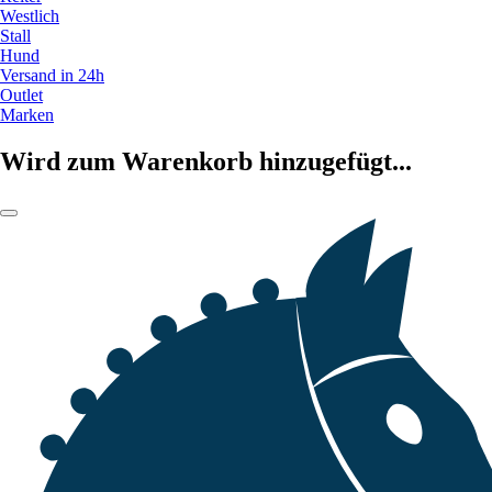
Westlich
Stall
Hund
Versand in 24h
Outlet
Marken
Wird zum Warenkorb hinzugefügt...