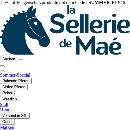
15% auf Fliegenschutzprodukte mit dem Code :
SUMMER-FLY15
Suchen
Sommer-Special
Ruhende Pferde
Aktive Pferde
Reiter
Westlich
Stall
Hund
Versand in 24h
Outlet
Marken