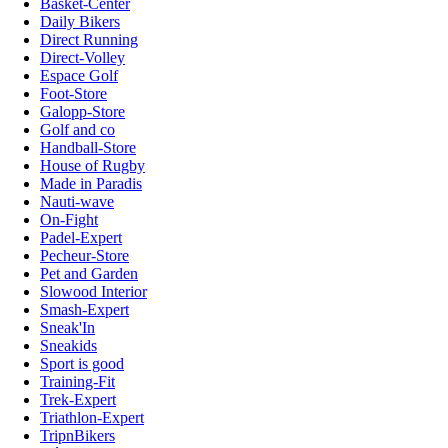
Basket-Center
Daily Bikers
Direct Running
Direct-Volley
Espace Golf
Foot-Store
Galopp-Store
Golf and co
Handball-Store
House of Rugby
Made in Paradis
Nauti-wave
On-Fight
Padel-Expert
Pecheur-Store
Pet and Garden
Slowood Interior
Smash-Expert
Sneak'In
Sneakids
Sport is good
Training-Fit
Trek-Expert
Triathlon-Expert
TripnBikers