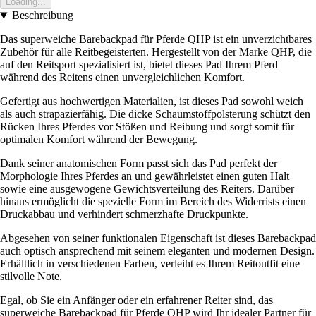
Loading...
Beschreibung
Das superweiche Barebackpad für Pferde QHP ist ein unverzichtbares
Zubehör für alle Reitbegeisterten. Hergestellt von der Marke QHP, die
auf den Reitsport spezialisiert ist, bietet dieses Pad Ihrem Pferd
während des Reitens einen unvergleichlichen Komfort.
Gefertigt aus hochwertigen Materialien, ist dieses Pad sowohl weich
als auch strapazierfähig. Die dicke Schaumstoffpolsterung schützt den
Rücken Ihres Pferdes vor Stößen und Reibung und sorgt somit für
optimalen Komfort während der Bewegung.
Dank seiner anatomischen Form passt sich das Pad perfekt der
Morphologie Ihres Pferdes an und gewährleistet einen guten Halt
sowie eine ausgewogene Gewichtsverteilung des Reiters. Darüber
hinaus ermöglicht die spezielle Form im Bereich des Widerrists einen
Druckabbau und verhindert schmerzhafte Druckpunkte.
Abgesehen von seiner funktionalen Eigenschaft ist dieses Barebackpad
auch optisch ansprechend mit seinem eleganten und modernen Design.
Erhältlich in verschiedenen Farben, verleiht es Ihrem Reitoutfit eine
stilvolle Note.
Egal, ob Sie ein Anfänger oder ein erfahrener Reiter sind, das
superweiche Barebackpad für Pferde QHP wird Ihr idealer Partner für