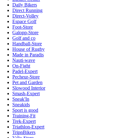
Daily Bikers
Direct Running
Direct-Volley
Espace Golf
Foot-Store
Galopp-Store
Golf and co
Handball-Store
House of Rugby
Made in Paradis
Nauti-wave
On-Fight
Padel-Expert
Pecheur-Store
Pet and Garden
Slowood Interior
Smash-Expert
Sneak'In
Sneakids
Sport is good
Training-Fit
Trek-Expert
Triathlon-Expert
TripnBikers
Vélo-Store