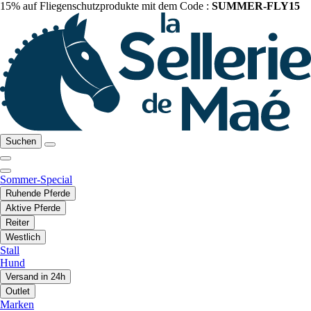
15% auf Fliegenschutzprodukte mit dem Code :
SUMMER-FLY15
Suchen
Sommer-Special
Ruhende Pferde
Aktive Pferde
Reiter
Westlich
Stall
Hund
Versand in 24h
Outlet
Marken